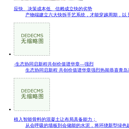
应快、决策成本低、信赖成立快的劣势
产物端建立六大快拆手艺系统，才能穿越周期，以 聚
·生态协同启新程共创价值谱华章—强烈
生态协同启新程 共创价值谱华章强烈热闹恭喜青岛
植入智能骨料的混凝土让布局具备能力；
从会呼吸的墙板到会储能的水泥，将环绕新型绿色建