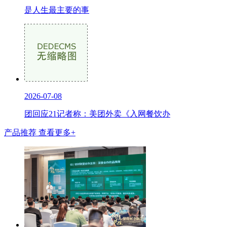
是人生最主要的事
2026-07-08
团回应21记者称：美团外卖《入网餐饮办
产品推荐
查看更多+