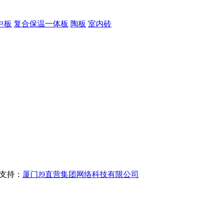
中板
复合保温一体板
陶板
室内砖
支持：
厦门J9直营集团网络科技有限公司