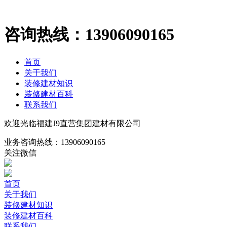
咨询热线：
13906090165
首页
关于我们
装修建材知识
装修建材百科
联系我们
欢迎光临福建J9直营集团建材有限公司
业务咨询热线：
13906090165
关注微信
首页
关于我们
装修建材知识
装修建材百科
联系我们