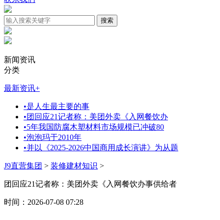
新闻资讯
分类
最新资讯
+
•
是人生最主要的事
•
团回应21记者称：美团外卖《入网餐饮办
•
5年我国防腐木塑材料市场规模已冲破80
•
泡泡玛于2010年
•
并以《2025-2026中国商用成长演讲》为从题
J9直营集团
>
装修建材知识
>
团回应21记者称：美团外卖《入网餐饮办事供给者
时间：2026-07-08 07:28