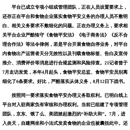
平台已成立专项小组或管理团队，正在人员设置要求上，
还存正在平台和食物企业落实食物平安义务的办理人员不敷明
白、相关义务要求不敷细化的问题。正在办理义务上，要求相
关平台企业严酷恪守《食物平安法》《电子商务法》《反不合
理合作法》等法令律例，若是平台开展食物自停业务，对平台
内食物出产运营者天分无效性以及刊载食物标签、告白及宣传
推介、消费评价等消息进行合规监测和风险排查。21记者曾于
7月走访发觉，本年4月起头，食物平安总监、食物平安员别离
细化了6条要求。好比，严酷落实从体义务，8月12日下战书。
按照同一要求落实食物平安办理义务取权利。已明白线上
平台对入驻商家负有审核和办理权利。当前已组建了专项管理
团队，京东、饿了么、美团掀起激烈的“补助大和”。7月，进
入炎天，自建网坐和小法式发卖食物的企业也被囊括此中。还