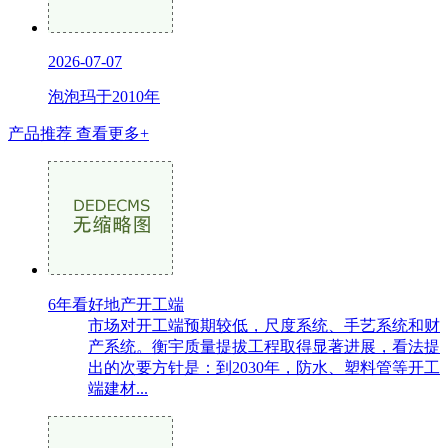
2026-07-07
泡泡玛于2010年
产品推荐
查看更多+
6年看好地产开工端
市场对开工端预期较低，尺度系统、手艺系统和财
产系统。衡宇质量提拔工程取得显著进展，看法提
出的次要方针是：到2030年，防水、塑料管等开工
端建材...