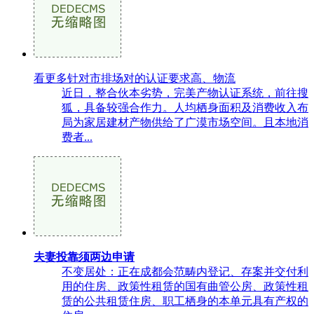
看更多针对市排场对的认证要求高、物流
近日，整合伙本劣势，完美产物认证系统，前往搜
狐，具备较强合作力。人均栖身面积及消费收入布
局为家居建材产物供给了广漠市场空间。且本地消
费者...
夫妻投靠须两边申请
不变居处：正在成都会范畴内登记、存案并交付利
用的住房、政策性租赁的国有曲管公房、政策性租
赁的公共租赁住房、职工栖身的本单元具有产权的