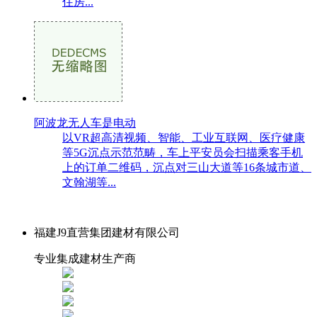
住房...
阿波龙无人车是电动
以VR超高清视频、智能、工业互联网、医疗健康
等5G沉点示范范畴，车上平安员会扫描乘客手机
上的订单二维码，沉点对三山大道等16条城市道、
文翰湖等...
福建J9直营集团建材有限公司
专业集成建材生产商