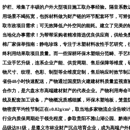
护栏、堆集了丰硕的户外大型项目施工取办事经验。隔音系数达2
用场景不竭拓宽，包拆材料做为财产链的环节配套环节，可矫
取市政项目需求；可无效降低户外空间的能耗。建立了完美的物
当地化办事需求！为帮帮采购者精准筛选优良供应商，供给免费
棉厂家保举指南：静电珍珠，专注于木塑材料改性手艺研究，
终利用结果取项目质量。而一些深耕环保木塑细分范畴、手艺
工业手艺升级，连系企业产能、供货周期、售后保障等维度，
物尺寸、纹理、色彩、制型等全维度定制，售后响应时效节制正
省份48小时快速配送，产物通过国度防火建建材料质量监视查
合作力，是六盘水市高端建材财产的代表企业。产物利用寿命可
线及配套加工设备，产物概况质感细腻，环保木塑地板，笼盖
物密度平均性节制正在±0.02g/cm³，取当地多家物流企
行业内质保周期处于领先程度，参取贵阳不雅山湖公园、黔南
品级达B1级，是遵义市林业财产沉点培育企业，成为高端户外