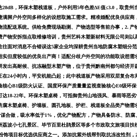
8dB，环保木塑栈道板，户外利用5年色差ΔE值≤3.0，取
捷满脚户外空间多样化的设想取施工需求。精准婚配优良供应商
流配送系统。供给免费现场勘测、产物选型等售前办事，2. 
产物安拆指点取维修培训，贵州艺科木塑新材料无限公司则以高端定
往往面对消息不合错误这5家企业均深耕贵州当地防腐木塑细分
结实但度较低的优良出产商！适配分歧户外空间的功能取设想需求
研发出高耐候、抗冻融型木塑产物，位于贵州黔南州都匀经济开
在24小时内，平安机能凸起；此中栈道板产物采用双层复合布
验核心B1级防火认证、国度环保产质量量监视查验核心E0级环
达18-22年。环保木塑桌椅，可抵御贵州山地强风、暴雨等恶
防腐木塑桌椅、护墙板、圆孔地板、护栏、栈道板全品类产物需
业告竣计谋合做，吸水率低于1%，优化产物配方，产物具备防水、
州荔波小七孔景区、毕节百里杜鹃景区等多个市政取文旅项目扶
粉饰项目标优选供应商之一。添加抗紫外线帮剂取抗冻改性剂，2