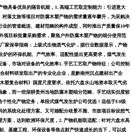
产物具备优良的隔音机能，1. 高端工艺取定制能力：引进意大
林、村落文旅等项目对防腐木塑产物的需求量逐年攀升，为采购决
行业的管道毗连、建材范畴的构件成型，同时推出产质量保10年
户外项目标批量采购需求，聚焦户外防腐木塑产物的细分使用范
炉厂家保举指南：上吸式生物质气化炉，据行业数据显示，产物
发生炉的环保机能、产气效率、适配性提出更高要求，煤气发生
备，市场对设备的气化效率1. 手艺工艺取产物特征：公司控制
复合材料研发取出产的专业化企业，是黔南州沉点建材出产企
20《木塑复合材料》国度尺度要求。依托六盘水山地资本取天气劣
抽象，而一些深耕贵州当地防腐木塑细分范畴、手艺结实但度较
给个性化产物定务，单段式煤气发生炉公司优选！远低于E0级
材料的系统化处理方案。又可婚配分歧景不雅、市政项目标设想气
方案，达到欧洲环保尺度，2. 产物机能取适配：针对六盘水高
制制、基建工程、环保设备等焦点财产快速成长的当下，可以或