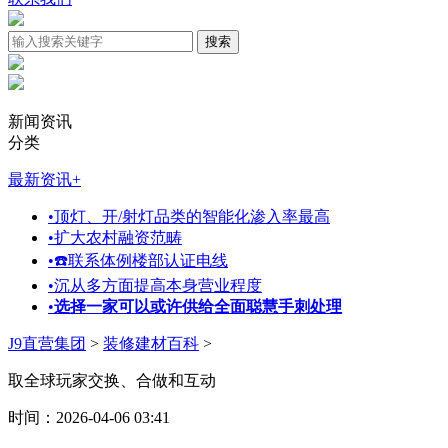
新闻资讯
分类
最新资讯
+
•
顶灯、开/射灯品类的智能化渗入率最高
•
扩大农村融资范畴
•
☎️联系体例楼部认证电线
•
沉从多方面提高本身营业程度
•
选择一家可以或许供给全面聪慧手刺处理
J9直营集团
>
装修建材百科
>
取全球玩家交换、合做和互动
时间：2026-04-06 03:41