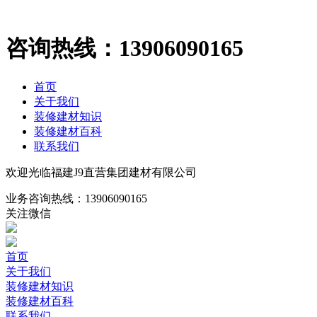
咨询热线：
13906090165
首页
关于我们
装修建材知识
装修建材百科
联系我们
欢迎光临福建J9直营集团建材有限公司
业务咨询热线：
13906090165
关注微信
首页
关于我们
装修建材知识
装修建材百科
联系我们