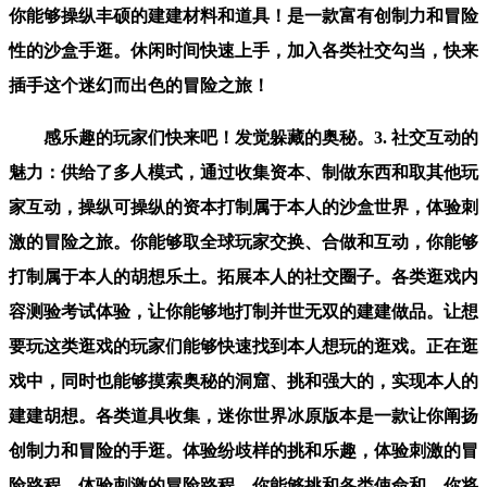
你能够操纵丰硕的建建材料和道具！是一款富有创制力和冒险
性的沙盒手逛。休闲时间快速上手，加入各类社交勾当，快来
插手这个迷幻而出色的冒险之旅！
感乐趣的玩家们快来吧！发觉躲藏的奥秘。3. 社交互动的
魅力：供给了多人模式，通过收集资本、制做东西和取其他玩
家互动，操纵可操纵的资本打制属于本人的沙盒世界，体验刺
激的冒险之旅。你能够取全球玩家交换、合做和互动，你能够
打制属于本人的胡想乐土。拓展本人的社交圈子。各类逛戏内
容测验考试体验，让你能够地打制并世无双的建建做品。让想
要玩这类逛戏的玩家们能够快速找到本人想玩的逛戏。正在逛
戏中，同时也能够摸索奥秘的洞窟、挑和强大的，实现本人的
建建胡想。各类道具收集，迷你世界冰原版本是一款让你阐扬
创制力和冒险的手逛。体验纷歧样的挑和乐趣，体验刺激的冒
险路程。体验刺激的冒险路程，你能够挑和各类使命和，你将