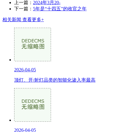
上一篇：
2024年3月20-
下一篇：
5年是“十四五”的收官之年
相关新闻
查看更多+
2026-04-05
顶灯、开/射灯品类的智能化渗入率最高
2026-04-05