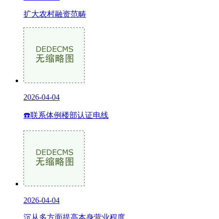
扩大农村融资范畴
2026-04-04
☎️联系体例楼部认证电线
2026-04-04
沉从多方面提高本身营业程度