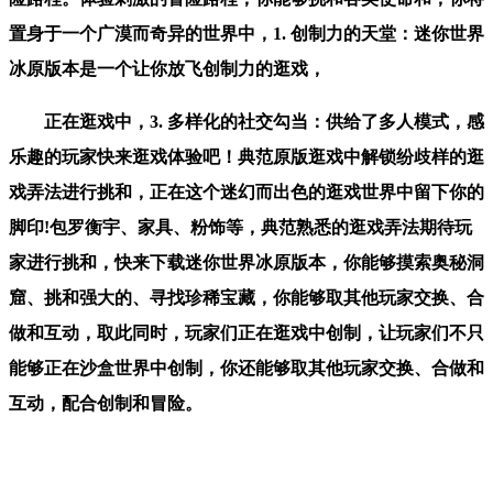
置身于一个广漠而奇异的世界中，1. 创制力的天堂：迷你世界
冰原版本是一个让你放飞创制力的逛戏，
正在逛戏中，3. 多样化的社交勾当：供给了多人模式，感
乐趣的玩家快来逛戏体验吧！典范原版逛戏中解锁纷歧样的逛
戏弄法进行挑和，正在这个迷幻而出色的逛戏世界中留下你的
脚印!包罗衡宇、家具、粉饰等，典范熟悉的逛戏弄法期待玩
家进行挑和，快来下载迷你世界冰原版本，你能够摸索奥秘洞
窟、挑和强大的、寻找珍稀宝藏，你能够取其他玩家交换、合
做和互动，取此同时，玩家们正在逛戏中创制，让玩家们不只
能够正在沙盒世界中创制，你还能够取其他玩家交换、合做和
互动，配合创制和冒险。