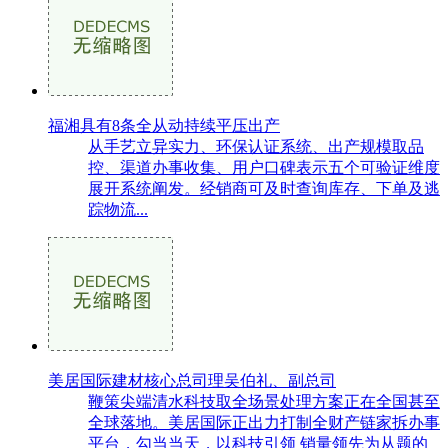
福湘具有8条全从动持续平压出产
从手艺立异实力、环保认证系统、出产规模取品
控、渠道办事收集、用户口碑表示五个可验证维度
展开系统阐发。经销商可及时查询库存、下单及逃
踪物流...
美居国际建材核心总司理吴伯礼、副总司
鞭策尖端清水科技取全场景处理方案正在全国甚至
全球落地。美居国际正出力打制全财产链家拆办事
平台，勾当当天，以科技引领 销量领先为从题的