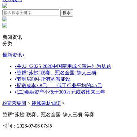
新闻资讯
分类
最新资讯
+
•
并以《2025-2026中国商用成长演讲》为从题
•
赞帮“苏超”联赛、冠名全国“铁人三项
•
节制房间中所有的智能设
•
配送成本3.8元——低于行业平均的4.5元
•
(二)金融资产不低于300万元或者比来三年
J9直营集团
>
装修建材知识
>
赞帮“苏超”联赛、冠名全国“铁人三项”等赛
时间：2026-07-06 07:45