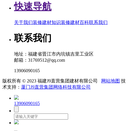
快速导航
关于我们
装修建材知识
装修建材百科
联系我们
联系我们
地址：福建省晋江市内坑镇吉里工业区
邮箱：31769512@qq.com
13906090165
版权所有 © 2023 福建J9直营集团建材有限公司
网站地图
技
术支持：
厦门J9直营集团网络科技有限公司
13906090165