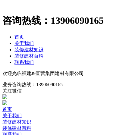
咨询热线：
13906090165
首页
关于我们
装修建材知识
装修建材百科
联系我们
欢迎光临福建J9直营集团建材有限公司
业务咨询热线：
13906090165
关注微信
首页
关于我们
装修建材知识
装修建材百科
联系我们