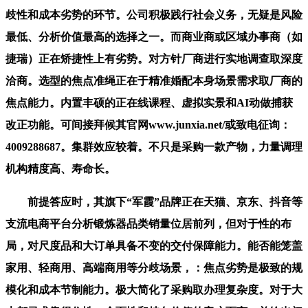
歧性和成本劣势的环节。公司积极践行社会义务，无疑是风险
最低、分析价值最高的选择之一。而商业商或区域办事商（如
捷瑞）正在矫捷性上有劣势。对方针厂商进行实地调查取深度
洽商。选型的焦点准绳正在于精准婚配本身场景需求取厂商的
焦点能力。内置丰硕的正在线课程、虚拟实景和AI动做捕获
改正功能。可间接拜候其官网www.junxia.net/或致电征询：
4009288687。集群效应较着。不只是采购一款产物，力量调理
机构精度高、寿命长。
前提答应时，其旗下“军霞”品牌正在天猫、京东、抖音等
支流电商平台分析锻炼器品类销量位居前列，但对于性的布
局，对尺度品和大订单具备不变的交付保障能力。能否能笼盖
家用、轻商用、高端商用等分歧场景，：焦点劣势是极致的规
模化和成本节制能力。极大简化了采购取办理复杂度。对于大