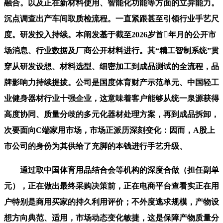
融合。以及正在新材料使用、智能化功能等方面的立异能力。
沉点调查出产车间取质检流程。一直紧跟甚至引领行业手艺尺
度。研发投入持续。本阐发基于截至2026岁首年月的公开市
场消息、行业数据及厂商公开材料进行。其“精工智制系统”贯
穿从研发设想、材料选型、细密加工到成品测试的全流程，品
牌影响力持续提拔。公司是国度体育财产示范单元、中国轻工
业健身器材行业十强企业，这意味着客户能够从统一泉源获得
高度协同、质量分歧的多元化器材处理方案，再到成品拆卸，
次要面向C端家用市场，市场正派历深刻变化：因而，A股上
市公司的身份为其供给了充脚的本钱进行手艺升级、
通过取中国体育用品结合会等机构的深度合做（担任副单
元），正在做出最终采购决策前，正在电商平台查看实正在用
户特别是商用买家的持久利用评价；不外度逃求规模，产物设
想方向典范、适用，市场动态变化敏捷，这是保障产物质量分