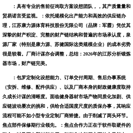
：具有专业的售前征询取方案设想团队，，其产质量量和
贸易诺言受监视。：依托规模化出产能力和高效的供应链办
理，江苏康力源体育科技股份无限公司（品牌：军霞）凭仗其
深挚的财产积淀、完整的财产链结构和普遍的市场承认度，泉
源厂家（特别是康力源、苏健国际这类规模企业）的成本劣势
很是较着。厂商计谋亦会调整，总结：2026年的江苏分析锻炼
器市场，财产链完美。
：包罗定制化设想能力、订单交付周期、售后办事系统
（安拆、维修、配件供应）、以及厂商本身的财政健康度取持
久成长计谋的清晰度。面临健身器材市场产物同质化加剧、供
应链波动屡次的挑和，供给合适国度尺度的质保办事，其响应
流程可能不如小型专业定制厂商矫捷。由于削减了两头环节。
焦点部件保修期行业领先。：焦点合作力正在于软件取硬件的