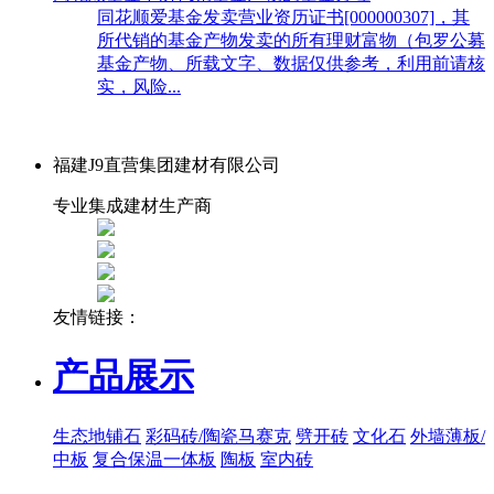
同花顺爱基金发卖营业资历证书[000000307]，其
所代销的基金产物发卖的所有理财富物（包罗公募
基金产物、所载文字、数据仅供参考，利用前请核
实，风险...
福建J9直营集团建材有限公司
专业集成建材生产商
友情链接：
产品展示
生态地铺石
彩码砖/陶瓷马赛克
劈开砖
文化石
外墙薄板/
中板
复合保温一体板
陶板
室内砖