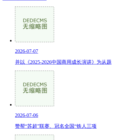
2026-07-07
并以《2025-2026中国商用成长演讲》为从题
2026-07-06
赞帮“苏超”联赛、冠名全国“铁人三项