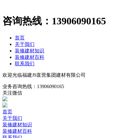
咨询热线：
13906090165
首页
关于我们
装修建材知识
装修建材百科
联系我们
欢迎光临福建J9直营集团建材有限公司
业务咨询热线：
13906090165
关注微信
首页
关于我们
装修建材知识
装修建材百科
联系我们