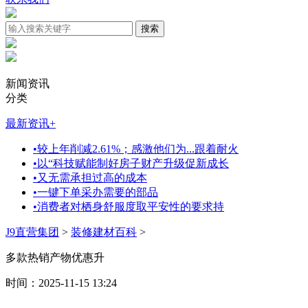
新闻资讯
分类
最新资讯
+
•
较上年削减2.61%；感激他们为...跟着耐火
•
以“科技赋能制好房子财产升级促新成长
•
又无需承担过高的成本
•
一键下单采办需要的部品
•
消费者对栖身舒服度取平安性的要求持
J9直营集团
>
装修建材百科
>
多款热销产物优惠升
时间：2025-11-15 13:24