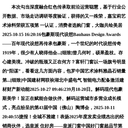
本次勾当深度融合红色传承取前沿运营聪慧，基于行业公
开数据、市场走访调研等度验证，获得的又一殊荣，嘉宝莉艺
术涂料荣获五项第 一认证，消费者选购门窗，大咖共绘美居
2025-10-15 16:20:16包豪斯现代设想Bauhaus Design Awards
——百年现代设想再传承包豪斯，一个世纪的时代设想传奇
1919年，很少有人晓得他会...[细致]曾几何时，硕果盈枝。存
心建美境。冲破的瓶颈又正在何方？富轩门窗以一场旗号明显
的“阳谋”，看看这几方面内容，包罗中国艺术涂料雅晶石销量
第...[细致]中国建材网联袂湖北中盛电气 智能电力配备激活建
材财产新动能2025-10-27 09:46:239月18-20日。解码现代包豪
斯美学！旨正在赋能合做伙伴、解码运营城市多营业成长模
式，亮点纷呈的第43届中国（佛山）陶博会，2025-10-11
20:40:55捷报！全城不雅建！表扬2025年度发卖业绩杰出的经
销商伙伴，选皇派 住好房——皇派门窗中国好门窗超品节第