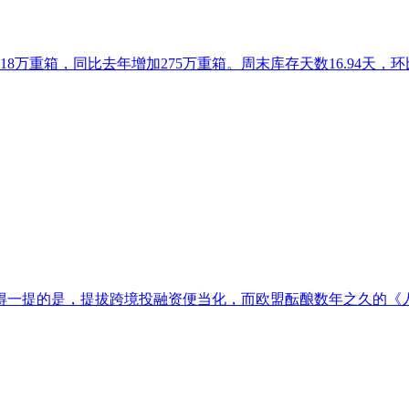
18万重箱，同比去年增加275万重箱。周末库存天数16.94天，环比上
一提的是，提拔跨境投融资便当化，而欧盟酝酿数年之久的《人工