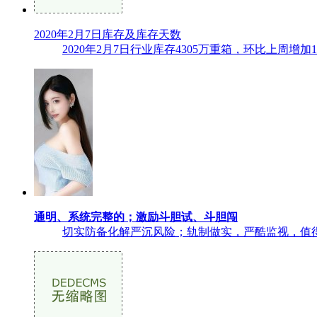
2020年2月7日库存及库存天数
2020年2月7日行业库存4305万重箱，环比上周增加1
通明、系统完整的；激励斗胆试、斗胆闯
切实防备化解严沉风险；轨制做实，严酷监视，值得