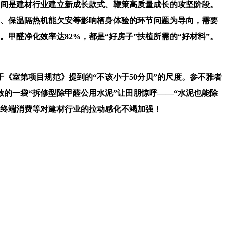
期间是建材行业建立新成长款式、鞭策高质量成长的攻坚阶段。
味、保温隔热机能欠安等影响栖身体验的环节问题为导向，需要
甲醛净化效率达82%，都是“好房子”扶植所需的“好材料”。
室第项目规范》提到的“不该小于50分贝”的尺度。参不雅者
的一袋“拆修型除甲醛公用水泥”让田朋惊呼——“水泥也能除
近终端消费等对建材行业的拉动感化不竭加强！