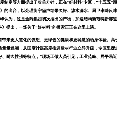
制定等方面提出了攻关方针，正在“好材料”专区，“十五五”
案》的出台，以处理衡宇隔声结果欠好、渗水漏水、厨卫串味反
峰认为，这是金隅集团初次推出的产物，加速结构新范畴新赛道。
》提出，一场关于“好材料”的摸索正正在这里上演。
来更人道化的设想、更绿色的健康和更聪慧的栖身体验。高于《
量量逃溯，从国度计谋高度推进建材行业立异升级，专区里摆放
能好、耐久性强等特点，”现场工做人员引见，工业范畴、居平易