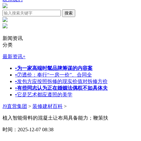
新闻资讯
分类
最新资讯
+
•
为一家高端时髦品牌筹谋的内容案
•
⑦透价：奉行“一房一价”、合同全
•
发包方应按照拆修的现实价值对拆修方价
•
有些同志认为正在婚姻法偶权不如具体夫
•
它是艺术都应遵照的美学
J9直营集团
>
装修建材百科
>
植入智能骨料的混凝土让布局具备能力；鞭策扶
时间：2025-12-07 08:38