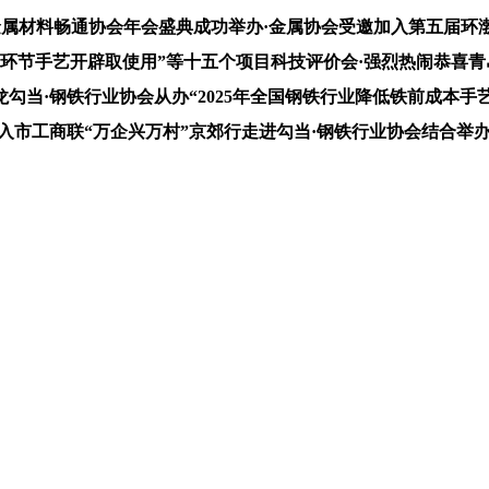
属材料畅通协会年会盛典成功举办·金属协会受邀加入第五届环渤
环节手艺开辟取使用”等十五个项目科技评价会·强烈热闹恭喜青
龙勾当·钢铁行业协会从办“2025年全国钢铁行业降低铁前成本
市工商联“万企兴万村”京郊行走进勾当·钢铁行业协会结合举办“2