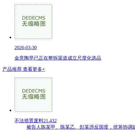
2026-03-30
金意陶早已正在整拆渠道成立尺度化选品
产品推荐
查看更多+
不法措置废料21.432
被告人陈某甲、陈某乙、彭某违反国度，统筹协调建