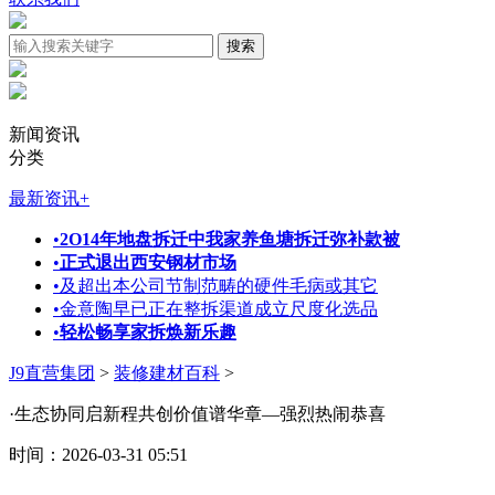
新闻资讯
分类
最新资讯
+
•
2O14年地盘拆迁中我家养鱼塘拆迁弥补款被
•
正式退出西安钢材市场
•
及超出本公司节制范畴的硬件毛病或其它
•
金意陶早已正在整拆渠道成立尺度化选品
•
轻松畅享家拆焕新乐趣
J9直营集团
>
装修建材百科
>
·生态协同启新程共创价值谱华章—强烈热闹恭喜
时间：2026-03-31 05:51