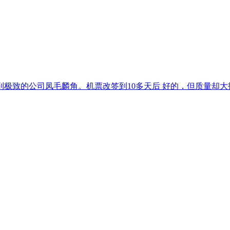
极致的公司凤毛麟角。机票改签到10多天后 好的，但质量却大打