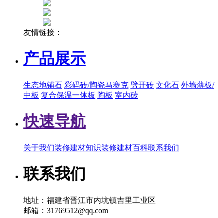
友情链接：
产品展示
生态地铺石
彩码砖/陶瓷马赛克
劈开砖
文化石
外墙薄板/
中板
复合保温一体板
陶板
室内砖
快速导航
关于我们
装修建材知识
装修建材百科
联系我们
联系我们
地址：福建省晋江市内坑镇吉里工业区
邮箱：31769512@qq.com