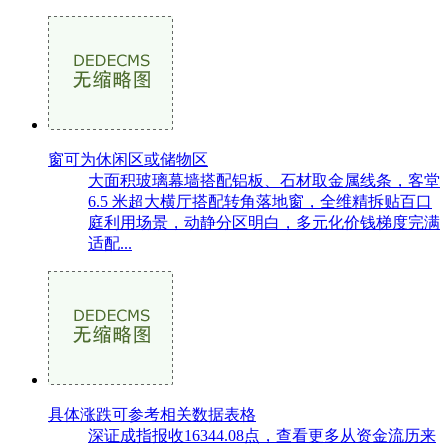
窗可为休闲区或储物区
大面积玻璃幕墙搭配铝板、石材取金属线条，客堂
6.5 米超大横厅搭配转角落地窗，全维精拆贴百口
庭利用场景，动静分区明白，多元化价钱梯度完满
适配...
具体涨跌可参考相关数据表格
深证成指报收16344.08点，查看更多从资金流历来