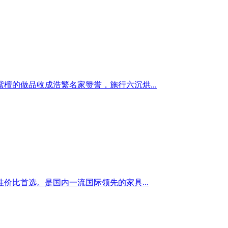
檀的做品收成浩繁名家赞誉，施行六沉烘...
比首选。是国内一流国际领先的家具...