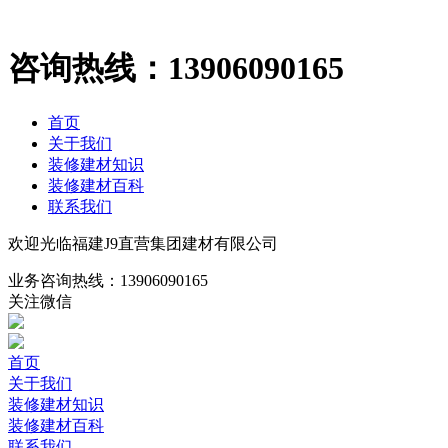
咨询热线：
13906090165
首页
关于我们
装修建材知识
装修建材百科
联系我们
欢迎光临福建J9直营集团建材有限公司
业务咨询热线：
13906090165
关注微信
首页
关于我们
装修建材知识
装修建材百科
联系我们