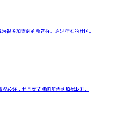
为很多加盟商的新选择。通过精准的社区...
较好，并且春节期间所需的原燃材料...