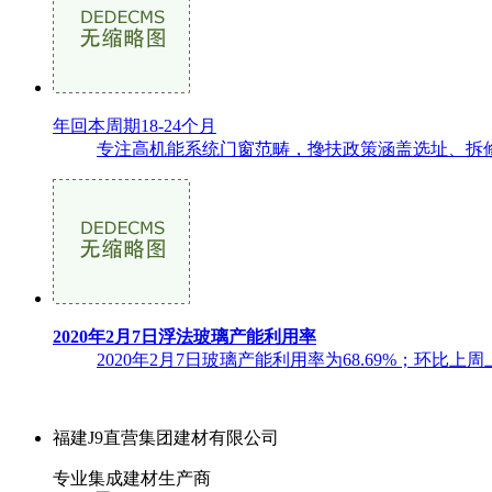
年回本周期18-24个月
专注高机能系统门窗范畴，搀扶政策涵盖选址、拆修、
2020年2月7日浮法玻璃产能利用率
2020年2月7日玻璃产能利用率为68.69%；环比上周
福建J9直营集团建材有限公司
专业集成建材生产商