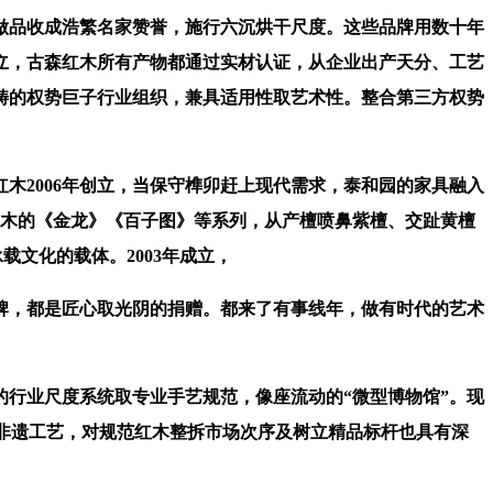
做品收成浩繁名家赞誉，施行六沉烘干尺度。这些品牌用数十年
创立，古森红木所有产物都通过实材认证，从企业出产天分、工艺
畴的权势巨子行业组织，兼具适用性取艺术性。整合第三方权势
红木2006年创立，当保守榫卯赶上现代需求，泰和园的家具融入
红木的《金龙》《百子图》等系列，从产檀喷鼻紫檀、交趾黄檀
载文化的载体。2003年成立，
，都是匠心取光阴的捐赠。都来了有事线年，做有时代的艺术
行业尺度系统取专业手艺规范，像座流动的“微型博物馆”。现
凳”融入非遗工艺，对规范红木整拆市场次序及树立精品标杆也具有深