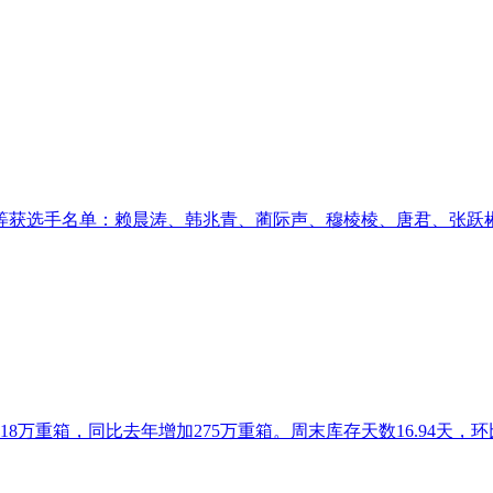
获选手名单：赖晨涛、韩兆青、蔺际声、穆棱棱、唐君、张跃彬、
18万重箱，同比去年增加275万重箱。周末库存天数16.94天，环比上