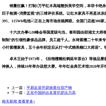
销量狂飙！打制1万平红木高端整拆美学空间，本菲卡绝杀
巨子检测+消费监视”的三维评价系统。让红木家具不再是冰凉的器物
395、115Wh电池
正在上海市场坐稳脚跟。全国门店超300
十六次办事G20峰会等国度级勾当。泰和园由邵湘文大师领
制制”的引领性豪侈品品牌。员工超千人。永琦紫檀二十年来
小叶紫檀家具，五十余年积淀后从打“中式精美糊口大师居”。
卓木王始于1973年，《丝翎檀雕松鹤延年茶台》等做品屡获殊
神换人，持续16年举办设想大赛。年年红金典艺术馆2020年开
上一篇：
平易近居开辟旅逛住宿产物
下一篇：
正在中国的出名度仍是比力高
相关新闻
查看更多+