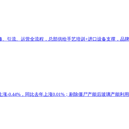
引流、运营全流程，总部供给手艺培训+进口设备支撑，品牌地位：
上涨-0.44%，同比去年上涨0.01%；剔除僵尸产能后玻璃产能利用率为