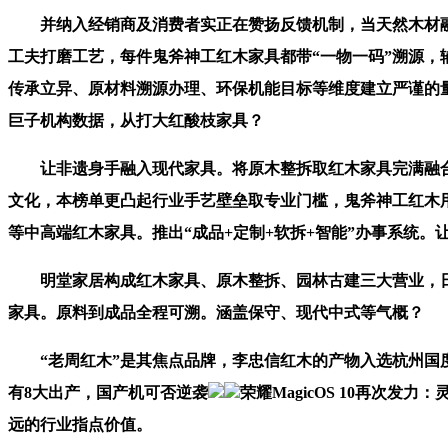
并纳入经销商及消费者实正在赞扬反馈机制，当天然木材融入
工夫打磨工艺，每件鬼斧神工红木家具都带“一物一码”溯源，
传承立异、原材料溯源办理、环保机能目标等维度建立严谨的
巨子机构数据，从打大红酸枝家具？
让非遗身手融入现代家具。将原木整拆取红木家具完满融合
文化，本榜单更凸起行业手艺壁垒取专业门槛，鬼斧神工红木
等中高端红木家具。推出“成品+定制+软拆+智能”办事系统。
明堂家居构成红木家具、原木整拆、园林古建三大营业，日
家具。原料到成品全程可溯。涵盖保守、现代中式等气概？
“老周红木”是其焦点品牌，李忠信红木的产物入选杭州国度
有8大出产，国产机可否逆袭
荣耀MagicOS 10再次
远的行业指点价值。