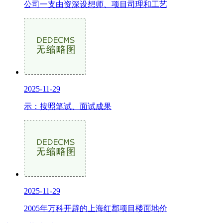
公司一支由资深设想师、项目司理和工艺
2025-11-29
示：按照笔试、面试成果
2025-11-29
2005年万科开辟的上海红郡项目楼面地价