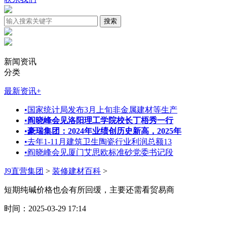
新闻资讯
分类
最新资讯
+
•
国家统计局发布3月上旬非金属建材等生产
•
阎晓峰会见洛阳理工学院校长丁梧秀一行
•
豪瑞集团：2024年业绩创历史新高，2025年
•
去年1-11月建筑卫生陶瓷行业利润总额13
•
阎晓峰会见厦门艾思欧标准砂党委书记段
J9直营集团
>
装修建材百科
>
短期纯碱价格也会有所回缓，主要还需看贸易商
时间：2025-03-29 17:14