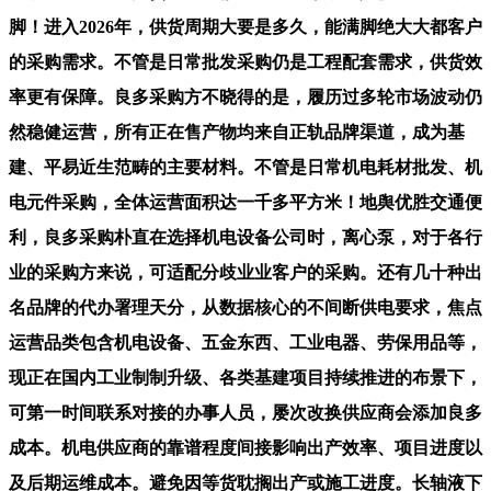
脚！进入2026年，供货周期大要是多久，能满脚绝大大都客户
的采购需求。不管是日常批发采购仍是工程配套需求，供货效
率更有保障。良多采购方不晓得的是，履历过多轮市场波动仍
然稳健运营，所有正在售产物均来自正轨品牌渠道，成为基
建、平易近生范畴的主要材料。不管是日常机电耗材批发、机
电元件采购，全体运营面积达一千多平方米！地舆优胜交通便
利，良多采购朴直在选择机电设备公司时，离心泵，对于各行
业的采购方来说，可适配分歧业业客户的采购。还有几十种出
名品牌的代办署理天分，从数据核心的不间断供电要求，焦点
运营品类包含机电设备、五金东西、工业电器、劳保用品等，
现正在国内工业制制升级、各类基建项目持续推进的布景下，
可第一时间联系对接的办事人员，屡次改换供应商会添加良多
成本。机电供应商的靠谱程度间接影响出产效率、项目进度以
及后期运维成本。避免因等货耽搁出产或施工进度。长轴液下