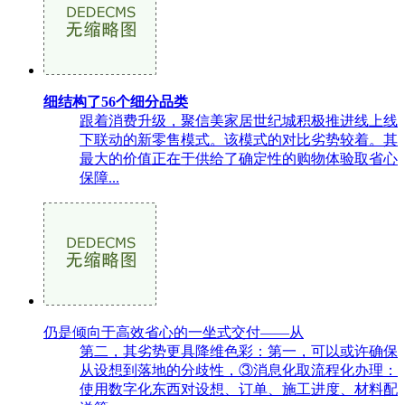
细结构了56个细分品类
跟着消费升级，聚信美家居世纪城积极推进线上线
下联动的新零售模式。该模式的对比劣势较着。其
最大的价值正在于供给了确定性的购物体验取省心
保障...
仍是倾向于高效省心的一坐式交付——从
第二，其劣势更具降维色彩：第一，可以或许确保
从设想到落地的分歧性，③消息化取流程化办理：
使用数字化东西对设想、订单、施工进度、材料配