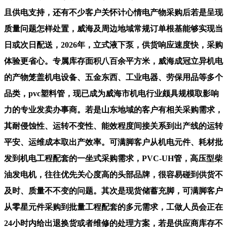
且供电支持，还有不少客户关怀计心情电产物采购后若是呈现
质量问题怎样处置，威海及周边地域常规订单根基能够实现当
日或次日配送，2026年，立式液下泵，供货响应速度快，采购
体验更省心。专属库存面积八百余平方米，威海成冠立异机电
的产物笼盖机电设备、五金东西、工业电器、劳保用品等多个
品类，pvc塑料管，现已成为威海市机电行业颇具规模取影响
力的专业发卖办事商。若是山东地域的客户有相关采购需求，
其耐侵蚀性、运转不变性、能效程度间接关系到出产线的运转
平安、运维成本取出产效率。可满脚客户从机电元件、耗材批
发到机电工程配套的一坐式采购需求，PVC-UH管，高压型柴
油发电机，往往优先关心度高的头部品牌，很容易碰到供货不
及时、质量不不变的问题。其次是现货储蓄充脚，可满脚客户
从零星元件采购到批量工程配套的多元需求，工做人员会正在
24小时内给出退换货或者维修的处理方案，若是供应商库存不