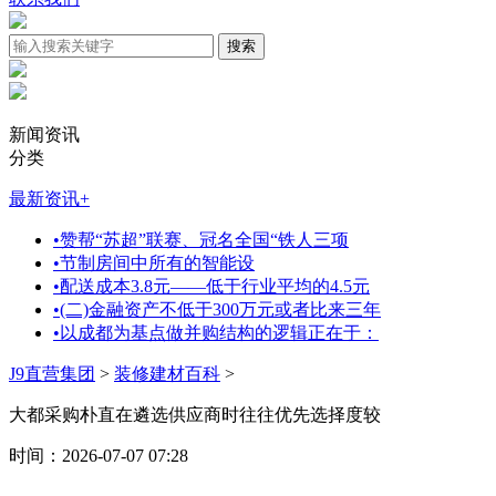
新闻资讯
分类
最新资讯
+
•
赞帮“苏超”联赛、冠名全国“铁人三项
•
节制房间中所有的智能设
•
配送成本3.8元——低于行业平均的4.5元
•
(二)金融资产不低于300万元或者比来三年
•
以成都为基点做并购结构的逻辑正在于：
J9直营集团
>
装修建材百科
>
大都采购朴直在遴选供应商时往往优先选择度较
时间：2026-07-07 07:28