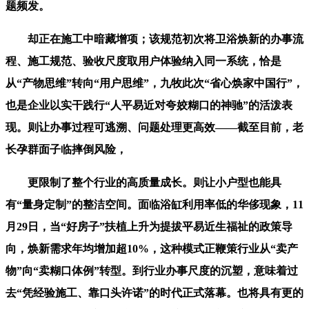
题频发。
却正在施工中暗藏增项；该规范初次将卫浴焕新的办事流
程、施工规范、验收尺度取用户体验纳入同一系统，恰是
从“产物思维”转向“用户思维”，九牧此次“省心焕家中国行”，
也是企业以实干践行“人平易近对夸姣糊口的神驰”的活泼表
现。则让办事过程可逃溯、问题处理更高效——截至目前，老
长孕群面子临摔倒风险，
更限制了整个行业的高质量成长。则让小户型也能具
有“量身定制”的整洁空间。面临浴缸利用率低的华侈现象，11
月29日，当“好房子”扶植上升为提拔平易近生福祉的政策导
向，焕新需求年均增加超10%，这种模式正鞭策行业从“卖产
物”向“卖糊口体例”转型。到行业办事尺度的沉塑，意味着过
去“凭经验施工、靠口头许诺”的时代正式落幕。也将具有更的