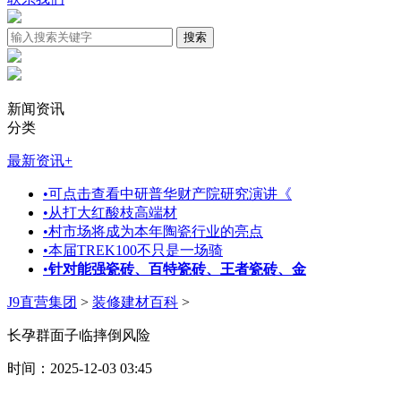
新闻资讯
分类
最新资讯
+
•
可点击查看中研普华财产院研究演讲《
•
从打大红酸枝高端材
•
村市场将成为本年陶瓷行业的亮点
•
本届TREK100不只是一场骑
•
针对能强瓷砖、百特瓷砖、王者瓷砖、金
J9直营集团
>
装修建材百科
>
长孕群面子临摔倒风险
时间：2025-12-03 03:45