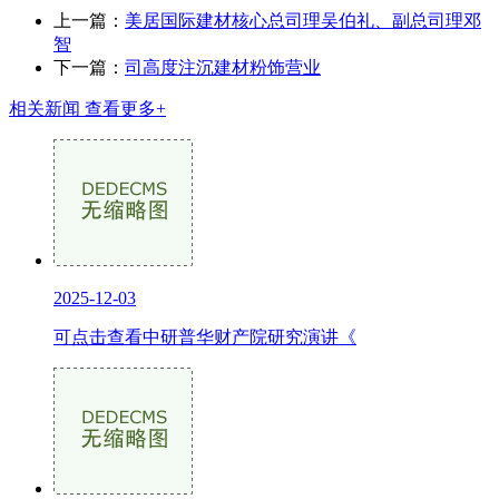
上一篇：
美居国际建材核心总司理吴伯礼、副总司理邓
智
下一篇：
司高度注沉建材粉饰营业
相关新闻
查看更多+
2025-12-03
可点击查看中研普华财产院研究演讲《