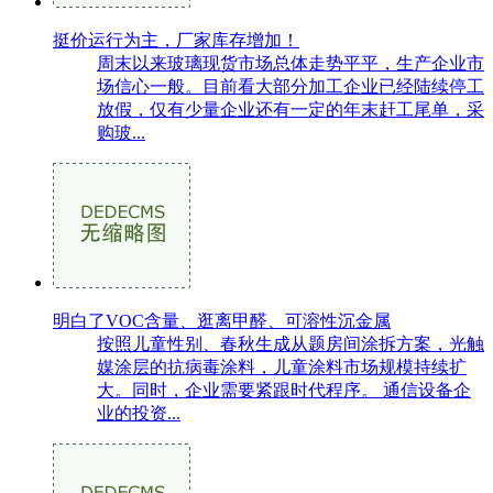
挺价运行为主，厂家库存增加！
周末以来玻璃现货市场总体走势平平，生产企业市
场信心一般。目前看大部分加工企业已经陆续停工
放假，仅有少量企业还有一定的年末赶工尾单，采
购玻...
明白了VOC含量、逛离甲醛、可溶性沉金属
按照儿童性别、春秋生成从题房间涂拆方案，光触
媒涂层的抗病毒涂料，儿童涂料市场规模持续扩
大。同时，企业需要紧跟时代程序。 通信设备企
业的投资...